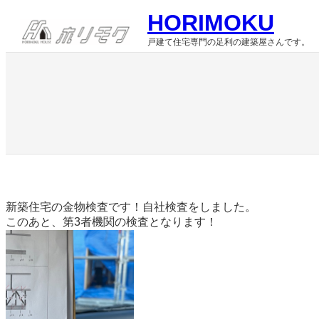
内
HORIMOKU
容
を
戸建て住宅専門の足利の建築屋さんです。
ス
キ
ッ
プ
新築住宅の金物検査です！自社検査をしました。
このあと、第3者機関の検査となります！