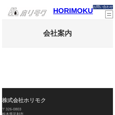
内
お問い合わせ
HORIMOKU
容
を
ス
キ
ッ
会社案内
プ
株式会社ホリモク
〒326-0803
栃木県足利市